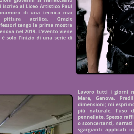
ioni giovanili si riaffacciano
iscrivo al Liceo Artistico Paul
innamoro di una tecnica mai
pittura acrilica. Grazie
ofessori tengo la prima mostra
enova nel 2019. L'evento viene
 solo l'inizio di una serie di
Lavoro tutti i giorni 
Mare, Genova. Predil
dimensioni; mi esprimo
più naturale, l'uso d
pennellate. Spesso raffi
o sconcertanti, narrati 
sgargianti applicati in