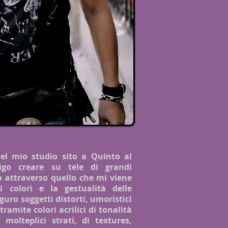
nel mio studio sito a Quinto al
igo creare su tele di grandi
 attraverso quello che mi viene
i colori e la gestualità delle
guro soggetti distorti, umoristici
tramite colori acrilici di tonalità
 molteplici strati, di textures,