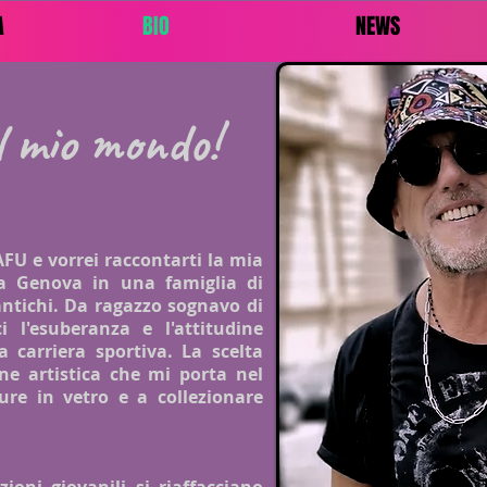
A
BIO
NEWS
l mio mondo!
AFU e vorrei raccontarti la mia
 a Genova in una famiglia di
antichi. Da ragazzo sognavo di
i l'es
uberanza e l'attitudine
a carriera sportiva. La scelta
e artistica che mi porta nel
ure in vetro e a collezionare